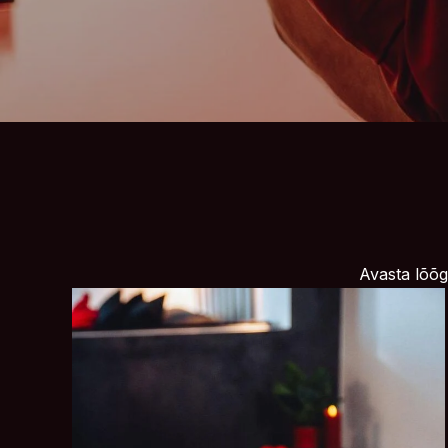
Avasta lõõga