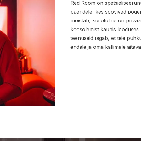
Red Room on spetsialiseerunu
paaridele, kes soovivad põgen
mõistab, kui oluline on privaa
koosolemist kaunis looduses n
teenuseid tagab, et teie puhk
endale ja oma kallimale aita