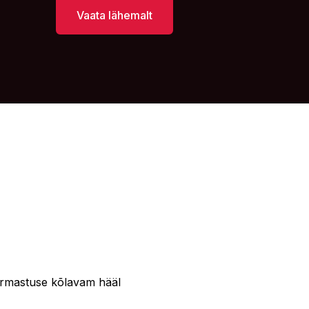
Vaata lähemalt
armastuse kõlavam hääl