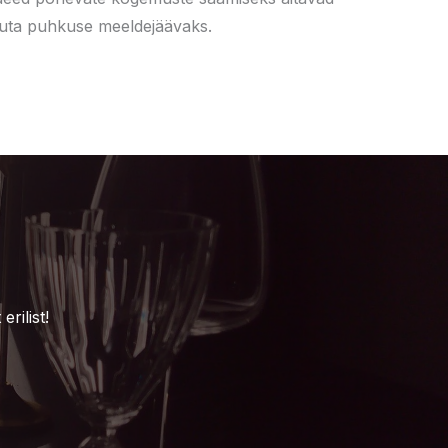
ta puhkuse meeldejäävaks.
rilist!