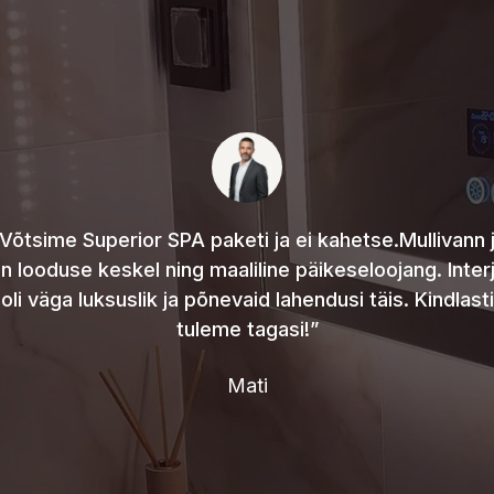
Võtsime Superior SPA paketi ja ei kahetse.Mullivann 
n looduse keskel ning maaliline päikeseloojang. Inter
oli väga luksuslik ja põnevaid lahendusi täis. Kindlasti
tuleme tagasi!”
Mati