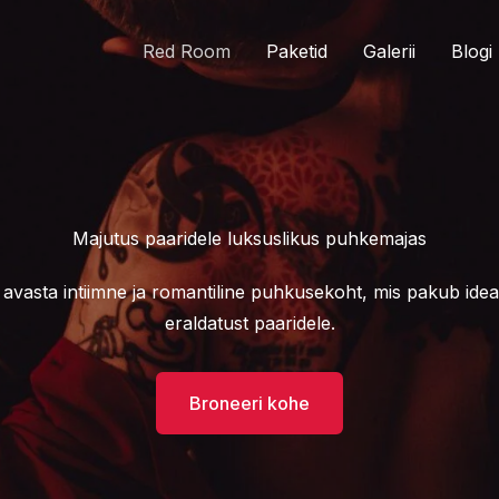
Red Room
Paketid
Galerii
Blogi
Majutus paaridele luksuslikus puhkemajas
 avasta intiimne ja romantiline puhkusekoht, mis pakub idea
eraldatust paaridele.
Broneeri kohe