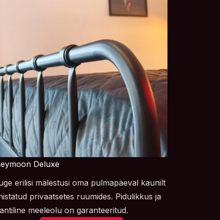
eymoon Deluxe
ge erilisi mälestusi oma pulmapäeval kaunilt
istatud privaatsetes ruumides. Pidulikkus ja
ntiline meeleolu on garanteeritud.