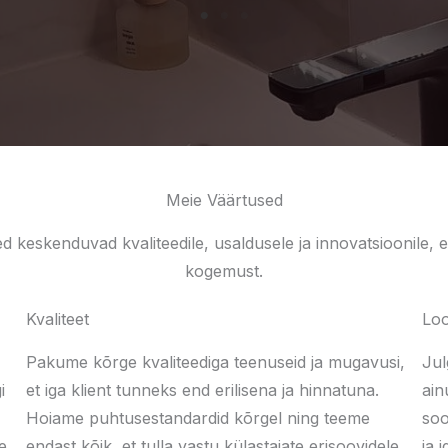
Meie Väärtused
keskenduvad kvaliteedile, usaldusele ja innovatsioonile,
kogemust.
Kvaliteet
Lo
Pakume kõrge kvaliteediga teenuseid ja mugavusi,
Jul
i
et iga klient tunneks end erilisena ja hinnatuna.
ain
Hoiame puhtusestandardid kõrgel ning teeme
soo
e
endast kõik, et tulla vastu külastajate erisoovidele
ja 