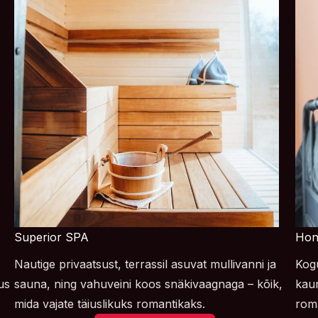
Superior SPA
Hon
Nautige privaatsust, terrassil asuvat mullivanni ja
Kogu
us
sauna, ning vahuveini koos snäkivaagnaga – kõik,
kaun
mida vajate täiuslikuks romantikaks.
roma