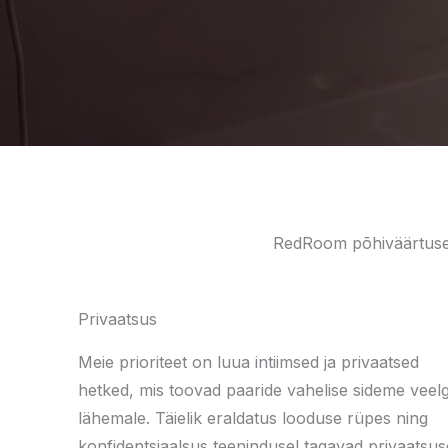
RedRoom põhiväärtused 
Privaatsus
Meie prioriteet on luua intiimsed ja privaatsed
hetked, mis toovad paaride vahelise sideme veelg
lähemale. Täielik eraldatus looduse rüpes ning
konfidentsiaalsus teenindusel tagavad privaatsus