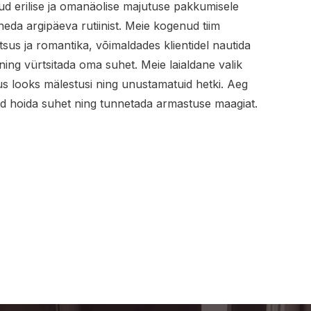
d erilise ja omanäolise majutuse pakkumisele
eda argipäeva rutiinist. Meie kogenud tiim
tsus ja romantika, võimaldades klientidel nautida
ing vürtsitada oma suhet. Meie laialdane valik
us looks mälestusi ning unustamatuid hetki. Aeg
vad hoida suhet ning tunnetada armastuse maagiat.