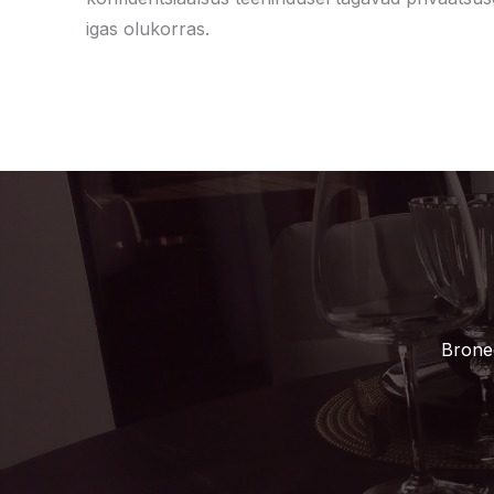
igas olukorras.
Bronee