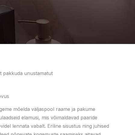
 et pakkuda unustamatut
ovus
geme mõelda väljaspool raame ja pakume
ulaadseid elamusi, mis võimaldavad paaride
videl lennata vabalt. Eriline sisustus ning juhised
ideed põnevate kogemuste saamiseks aitavad