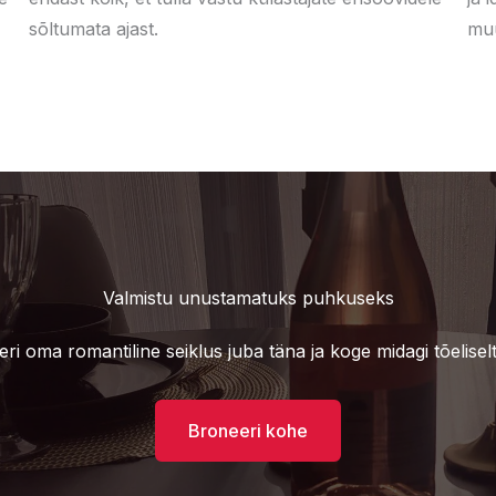
sõltumata ajast.
muu
Valmistu unustamatuks puhkuseks
ri oma romantiline seiklus juba täna ja koge midagi tõeliselt e
Broneeri kohe