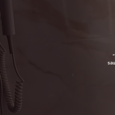
me kallimaga kohta, kus
dard pakett täitis selle
mantlid, värsked roosid
egid meele kohe heaks.
“
ja varustatud KÕIGE
sau
eitud lauamäng paaridele).
si juurde. Aitäh!”