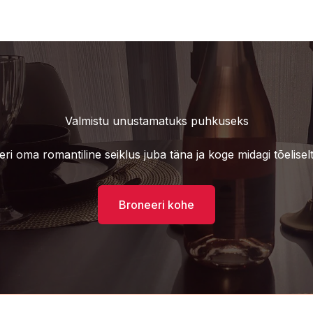
Valmistu unustamatuks puhkuseks
ri oma romantiline seiklus juba täna ja koge midagi tõeliselt e
Broneeri kohe