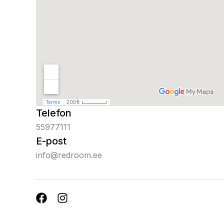
Telefon
55977111
E-post
info@redroom.ee