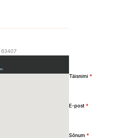
i, 63407
Täisnimi
*
E-post
*
Sõnum
*